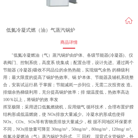
低氮冷凝式燃（油）气蒸汽锅炉
商品详情
"低氮冷凝燃油（气）蒸汽锅炉由炉体、各级节能器(冷凝器)、仪
表阀门、控制系统，高度系 统集成；配置合理，设计先进。通过两个
节能器 (冷凝器)吸收不同品位的余热热能，实现烟气余热 的梯级利
用；最大限度的提高了锅炉热效率。锅 炉本体、节能器及辅机系统整
合，安装试运行易 于掌握；节能减耗一步到位，无需二次投资改 造。
排烟余热梯级利用，充分提高锅炉效率；排 烟温度低，热效率高达
100％以上，将锅炉的效 率发
挥至极限；采用进口低氮燃烧机，应用烟气 循环技术，合理布置炉膛
结构形成低温燃烧，使 NOx排放大量减少。冷凝水的形成也使得
NOx、COx、SOx等有害物质排放大量减少，根 据不同地区环保要求
不同，NOx排放量可降至 30mg/m³，50mg/m³，80mg/m³，120mg/ m³。
低氮冷凝燃油（气）蒸汽锅炉为卧式、三 回程、湿背式火管锅炉，外