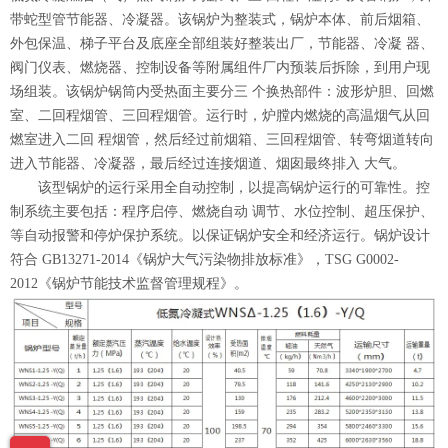
带蛇型管节能器、冷凝器。该锅炉为整装式，锅炉本体、前后烟箱、
外包保温、梯子平台及底座全部组装好整装出厂，节能器、冷凝 器、
阀门仪表、燃烧器、控制设备等附属组件厂内预装后拆除，到用户现
场组装。该锅炉锅筒内受热面主要分三 个换热部件：波形炉胆、回燃
室、二回程烟管、三回程烟管。运行时，炉膛内燃烧的高温烟气从回
燃室进入二回 程烟管，然后经过前烟箱、三回程烟管、转弯烟道转向
进入节能器、冷凝器，最后经过连接烟道、烟囱最终排入 大气。
该型锅炉的运行采用全自动控制，以提高锅炉运行的可靠性。控
制系统主要包括：程序启停、燃烧自动 调节、水位控制、超压保护、
等自动报警和停炉保护系统。以保证锅炉安全和经济运行。锅炉设计
符合 GB13271-2014《锅炉大气污染物排放标准》，TSG G0002-
2012《锅炉节能技术监督管理规程》。