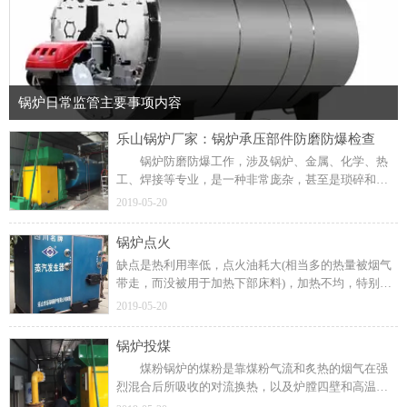
锅炉日常监管主要事项内容
乐山锅炉厂家：锅炉承压部件防磨防爆检查
锅炉防磨防爆工作，涉及锅炉、金属、化学、热
工、焊接等专业，是一种非常庞杂，甚至是琐碎和专
业性非常强的系统性工作。检查再热器管与省煤器吊
2019-05-20
挂管接触处的磨损情况，检查高再管子位于吹灰器处
的冲刷情况。
锅炉点火
缺点是热利用率低，点火油耗大(相当多的热量被烟气
带走，而没被用于加热下部床料)，加热不均，特别是
油枪雾化效果不好时易造成床料结渣。
2019-05-20
锅炉投煤
煤粉锅炉的煤粉是靠煤粉气流和炙热的烟气在强
烈混合后所吸收的对流换热，以及炉膛四壁和高温火
焰的辐射换热来达到着火温度的。随着床温的上升和