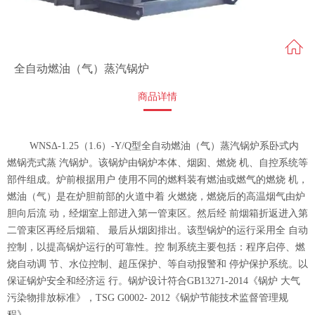
全自动燃油（气）蒸汽锅炉
商品详情
WNSΔ-1.25（1.6）-Y/Q型全自动燃油（气）蒸汽锅炉系卧式内
燃锅壳式蒸 汽锅炉。该锅炉由锅炉本体、烟囱、燃烧 机、自控系统等
部件组成。炉前根据用户 使用不同的燃料装有燃油或燃气的燃烧 机，
燃油（气）是在炉胆前部的火道中着 火燃烧，燃烧后的高温烟气由炉
胆向后流 动，经烟室上部进入第一管束区。然后经 前烟箱折返进入第
二管束区再经后烟箱、 最后从烟囱排出。该型锅炉的运行采用全 自动
控制，以提高锅炉运行的可靠性。控 制系统主要包括：程序启停、燃
烧自动调 节、水位控制、超压保护、等自动报警和 停炉保护系统。以
保证锅炉安全和经济运 行。锅炉设计符合GB13271-2014《锅炉 大气
污染物排放标准》，TSG G0002- 2012《锅炉节能技术监督管理规
程》。